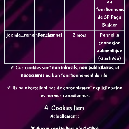
au
fonctionnement
de SP Page
Builder
joomla_remember_me
Fonctionnel
2 mois
Permet la
connexion
automatique
(si activée)
✔ Ces cookies sont
non intrusifs
,
non publicitaires
, et
nécessaires
au bon fonctionnement du site.
✔ Ils ne nécessitent pas de consentement explicite selon
les normes canadiennes.
4. Cookies tiers
Actuellement :
❌ Aucun cookie tiers n’est utilisé