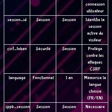
connexion
utilisateur
session_id
Session
Session
Identifie la
session
active du
visiteur
csrf_token
Sécurité
Session
Protège
contre les
attaques
CSRF
language
Fonctionnel
1 an
Mémorise la
langue
choisie
(FR/EN)
sppb_session
Session
Session
Nécessaire